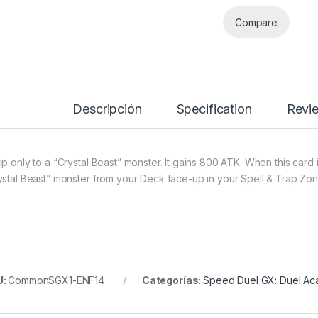
Compare
Descripción
Specification
Revi
ip only to a “Crystal Beast” monster. It gains 800 ATK. When this card i
ystal Beast” monster from your Deck face-up in your Spell & Trap Zon
U:
CommonSGX1-ENF14
Categorías:
Speed Duel GX: Duel A