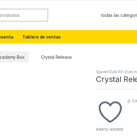
or:
cuenta
Tablero de ventas
Academy Box
Crystal Release
Speed Duel GX: Duel 
Crystal Rel
Co
Add to wishlist