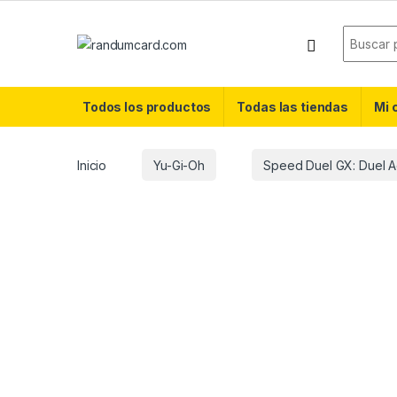
Skip to navigation
Skip to content
Search f
Todos los productos
Todas las tiendas
Mi 
Inicio
Yu-Gi-Oh
Speed Duel GX: Duel 