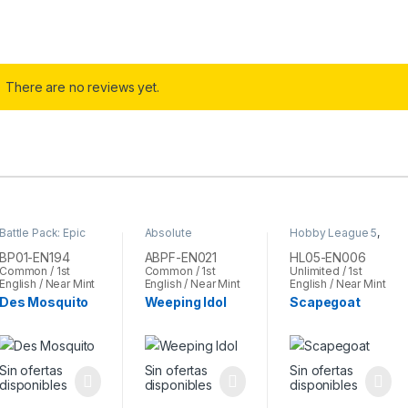
There are no reviews yet.
Battle Pack: Epic
Absolute
Hobby League 5
,
Dawn
,
Yu-Gi-Oh
Powerforce
,
Yu-
Yu-Gi-Oh
Gi-Oh
BP01-EN194
ABPF-EN021
HL05-EN006
Common / 1st
Common / 1st
Unlimited / 1st
English / Near Mint
English / Near Mint
English / Near Mint
Des Mosquito
Weeping Idol
Scapegoat
Sin ofertas
Sin ofertas
Sin ofertas
disponibles
disponibles
disponibles