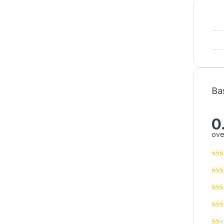
Ba
0
ove