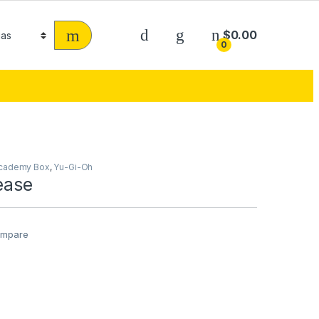
$
0.00
0
Academy Box
,
Yu-Gi-Oh
ease
mpare