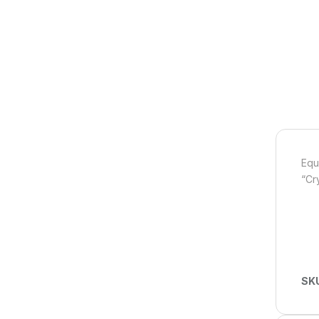
Equ
“Cr
SK