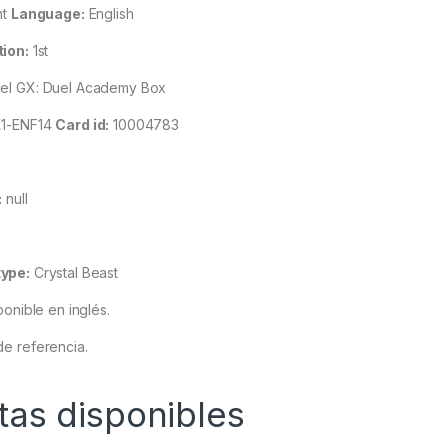
nt
Language:
English
tion:
1st
l GX: Duel Academy Box
1-ENF14
Card id:
10004783
:
null
ype:
Crystal Beast
ponible en inglés.
e referencia.
tas disponibles