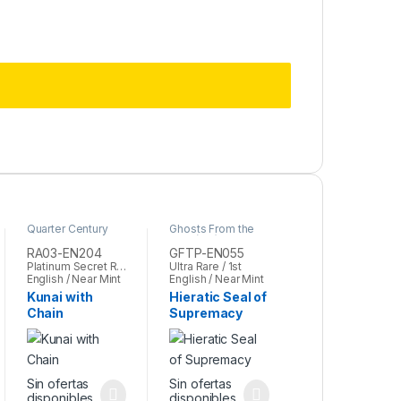
Quarter Century
Ghosts From the
Bonanza
,
Yu-Gi-Oh
Past (set)
,
Yu-Gi-
Oh
RA03-EN204
GFTP-EN055
Platinum Secret Rare / 1st
Ultra Rare / 1st
English / Near Mint
English / Near Mint
Kunai with
Hieratic Seal of
Chain
Supremacy
Sin ofertas
Sin ofertas
disponibles
disponibles