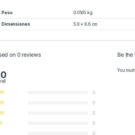
Peso
0.0165 kg
Dimensiones
5.9 × 8.6 cm
sed on 0 reviews
Be the 
You mus
.0
rall
0
0
0
0
0