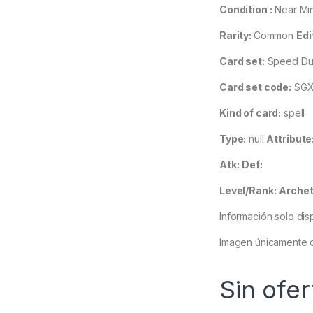
Condition :
Near Mi
Rarity:
Common
Edi
Card set:
Speed Due
Card set code:
SGX
Kind of card:
spell
Type:
null
Attribute
Atk:
Def:
Level/Rank:
Archet
Información solo dis
Imagen únicamente d
Sin ofer