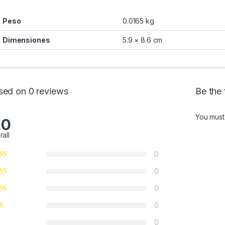
Peso
0.0165 kg
Dimensiones
5.9 × 8.6 cm
sed on 0 reviews
Be the 
You mus
.0
rall
0
0
0
0
0