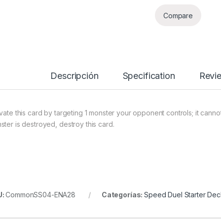
Compare
Descripción
Specification
Revi
ivate this card by targeting 1 monster your opponent controls; it cannot
ster is destroyed, destroy this card.
U:
CommonSS04-ENA28
Categorías:
Speed Duel Starter Deck