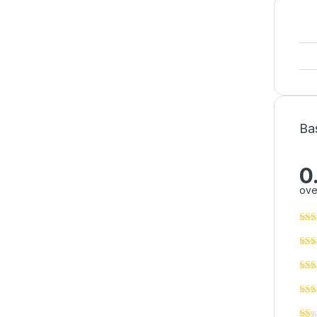
Ba
0
ove