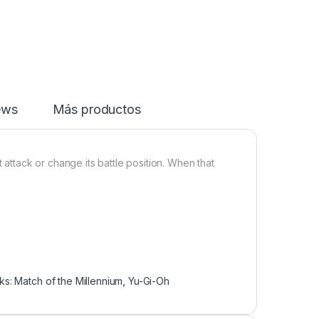
ews
Más productos
 attack or change its battle position. When that
s: Match of the Millennium
,
Yu-Gi-Oh