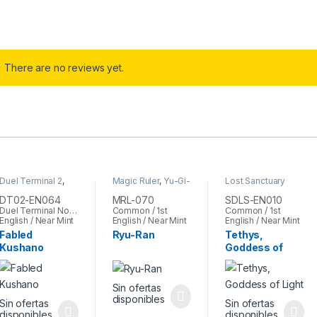
There are no reviews yet.
Duel Terminal 2
,
Magic Ruler
,
Yu-Gi-
Lost Sanctuary
Yu-Gi-Oh
Oh
Structure Deck
,
Yu-
Gi-Oh
DT02-EN064
MRL-070
SDLS-EN010
Duel Terminal Normal Parallel Rare / 1st
Common / 1st
Common / 1st
English / Near Mint
English / Near Mint
English / Near Mint
Fabled
Ryu-Ran
Tethys,
Kushano
Goddess of
Light
Sin ofertas
disponibles
Sin ofertas
Sin ofertas
disponibles
disponibles