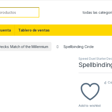
or:
cuenta
Tablero de ventas
ecks: Match of the Millennium
Spellbinding Circle
Speed Duel Starter Dec
Spellbindin
Co
Add to wishlist