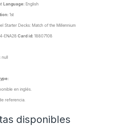
nt
Language:
English
tion:
1st
 Starter Decks: Match of the Millennium
4-ENA28
Card id:
18807108
:
null
ype:
ponible en inglés.
e referencia.
tas disponibles