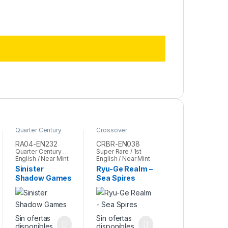
Quarter Century
Crossover
Stampede
,
Yu-Gi-
Breakers
,
Yu-Gi-
Oh
Oh
RA04-EN232
CRBR-EN038
Quarter Century Secret Rare / 1st
Super Rare / 1st
English / Near Mint
English / Near Mint
Sinister
Ryu-Ge Realm –
Shadow Games
Sea Spires
Sin ofertas
Sin ofertas
disponibles
disponibles