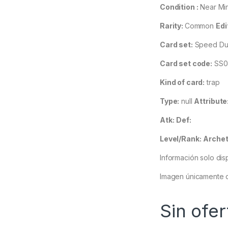
Condition :
Near Mi
Rarity:
Common
Edi
Card set:
Speed Duel
Card set code:
SS0
Kind of card:
trap
Type:
null
Attribute
Atk:
Def:
Level/Rank:
Archet
Información solo dis
Imagen únicamente d
Sin ofer