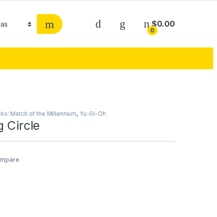
$
0.00
0
ks: Match of the Millennium
,
Yu-Gi-Oh
g Circle
mpare