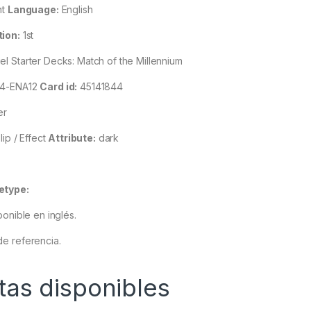
nt
Language:
English
tion:
1st
 Starter Decks: Match of the Millennium
4-ENA12
Card id:
45141844
er
lip / Effect
Attribute:
dark
etype:
ponible en inglés.
e referencia.
tas disponibles