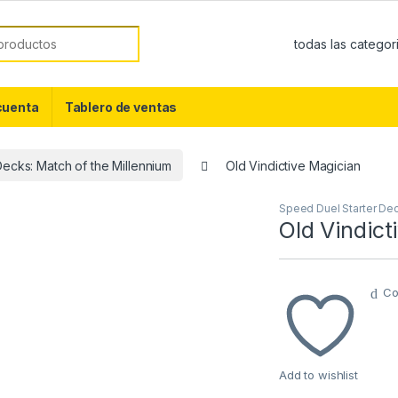
or:
cuenta
Tablero de ventas
ecks: Match of the Millennium
Old Vindictive Magician
Speed Duel Starter Dec
Old Vindict
Co
Add to wishlist