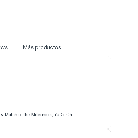
ews
Más productos
s: Match of the Millennium
,
Yu-Gi-Oh