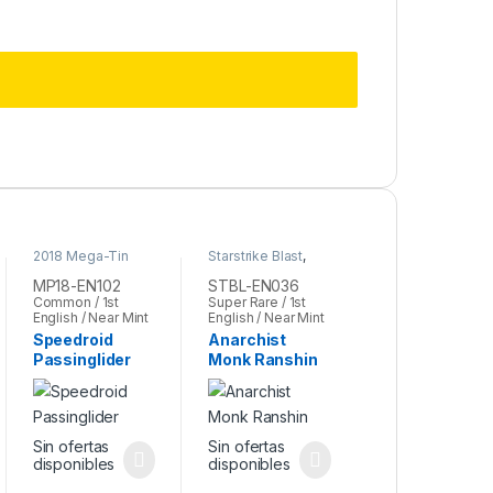
2018 Mega-Tin
Starstrike Blast
,
Mega Pack
,
Yu-Gi-
Yu-Gi-Oh
Oh
MP18-EN102
STBL-EN036
Common / 1st
Super Rare / 1st
English / Near Mint
English / Near Mint
Speedroid
Anarchist
Passinglider
Monk Ranshin
Sin ofertas
Sin ofertas
disponibles
disponibles