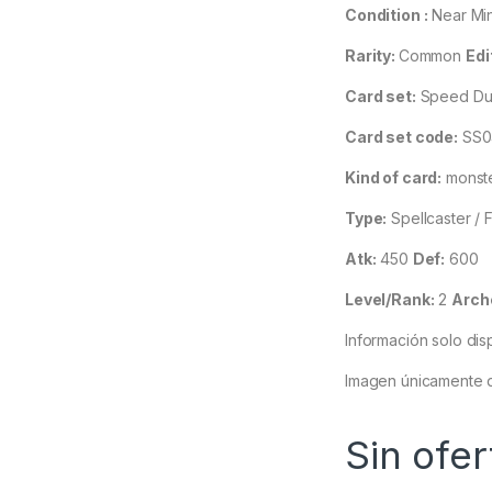
Condition :
Near Mi
Rarity:
Common
Edi
Card set:
Speed Duel
Card set code:
SS0
Kind of card:
monst
Type:
Spellcaster / F
Atk:
450
Def:
600
Level/Rank:
2
Arch
Información solo dis
Imagen únicamente d
Sin ofer