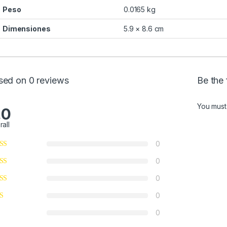
Peso
0.0165 kg
Dimensiones
5.9 × 8.6 cm
sed on 0 reviews
Be the 
You mus
.0
rall
0
0
0
0
0