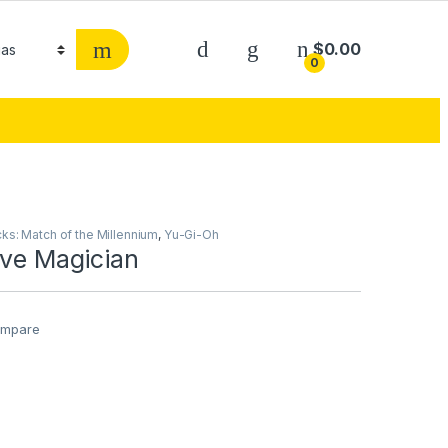
$
0.00
0
ks: Match of the Millennium
,
Yu-Gi-Oh
ive Magician
mpare