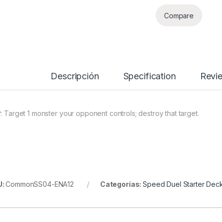
Compare
Descripción
Specification
Revi
P: Target 1 monster your opponent controls; destroy that target.
U:
CommonSS04-ENA12
Categorías:
Speed Duel Starter Deck