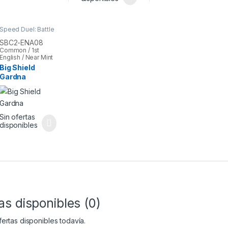
Speed Duel: Battle
City Finals
,
Yu-Gi-
Oh
SBC2-ENA08
Common / 1st
English / Near Mint
Big Shield
Gardna
Sin ofertas
disponibles
as disponibles (0)
ertas disponibles todavía.