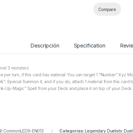
Compare
Descripción
Specification
Revi
evel 3 monsters
e per turn, if this card has material: You can target 1 “Number” Xyz 
k”; Special Summon it, and if you do, attach 1 material from this card to
nk-Up-Magic” Spell from your Deck and place it on top of your Deck.
U:
CommonLED9-EN013
Categorías:
Legendary Duelists: Due