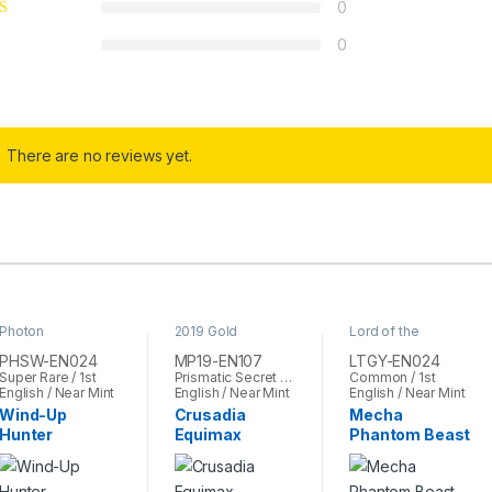
0
0
There are no reviews yet.
Photon
2019 Gold
Lord of the
Shockwave
,
Yu-
Sarcophagus Tin
Tachyon Galaxy
,
Gi-Oh
Mega Pack
,
Yu-Gi-
Yu-Gi-Oh
PHSW-EN024
MP19-EN107
LTGY-EN024
Oh
Super Rare / 1st
Prismatic Secret Rare / 1st
Common / 1st
English / Near Mint
English / Near Mint
English / Near Mint
Wind-Up
Crusadia
Mecha
Hunter
Equimax
Phantom Beast
Stealthray