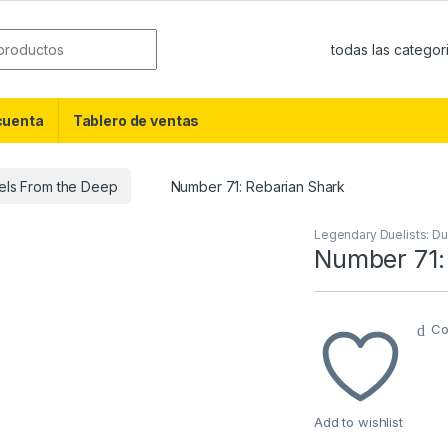
or:
cuenta
Tablero de ventas
uels From the Deep
Number 71: Rebarian Shark
Legendary Duelists: D
Number 71:
Co
Add to wishlist