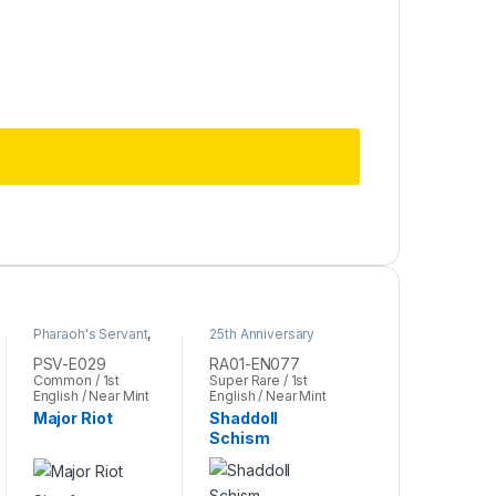
Pharaoh's Servant
,
25th Anniversary
Yu-Gi-Oh
Rarity Collection
,
Yu-Gi-Oh
PSV-E029
RA01-EN077
Common / 1st
Super Rare / 1st
English / Near Mint
English / Near Mint
Major Riot
Shaddoll
Schism