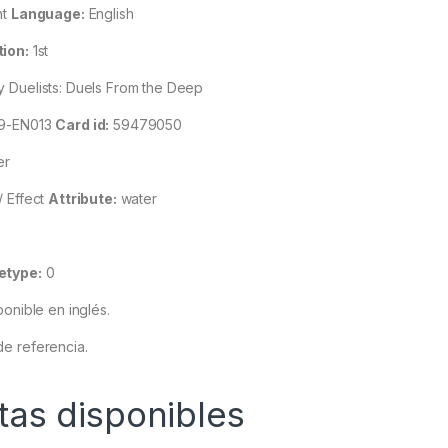
nt
Language:
English
tion:
1st
 Duelists: Duels From the Deep
9-EN013
Card id:
59479050
er
/ Effect
Attribute:
water
etype:
0
ponible en inglés.
e referencia.
tas disponibles