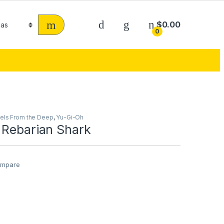
$
0.00
0
uels From the Deep
,
Yu-Gi-Oh
 Rebarian Shark
mpare