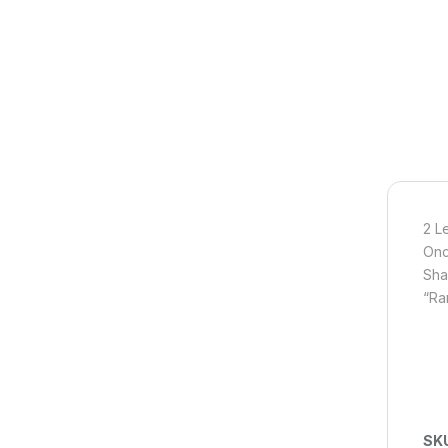
2 L
Onc
Shar
“Ra
SK