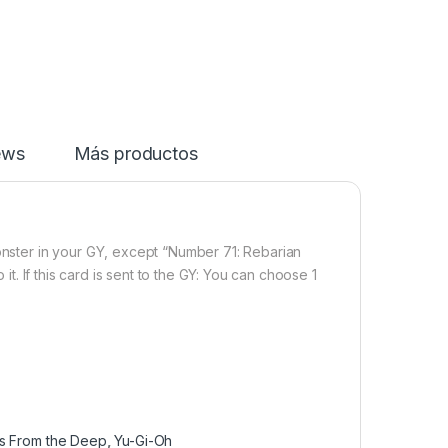
ews
Más productos
Monster in your GY, except “Number 71: Rebarian
 it. If this card is sent to the GY: You can choose 1
ls From the Deep
,
Yu-Gi-Oh