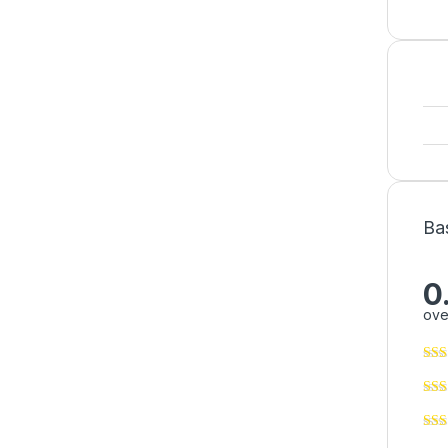
Ba
0
ove