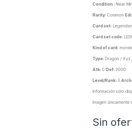
Condition :
Near Mi
Rarity:
Common
Edi
Card set:
Legendary
Card set code:
LED
Kind of card:
monst
Type:
Dragon / Xyz 
Atk:
0
Def:
2000
Level/Rank:
3
Arch
Información solo dis
Imagen únicamente d
Sin ofer