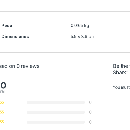
Peso
0.0165 kg
Dimensiones
5.9 × 8.6 cm
sed on 0 reviews
Be the 
Shark”
.0
You mus
rall
0
0
0