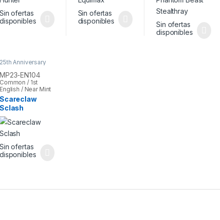
Sin ofertas
Sin ofertas
disponibles
disponibles
Sin ofertas
disponibles
25th Anniversary
Tin: Dueling
Heroes Mega
MP23-EN104
Pack
,
Yu-Gi-Oh
Common / 1st
English / Near Mint
Scareclaw
Sclash
Sin ofertas
disponibles