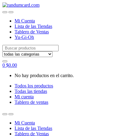
Skip
Skip
to
to
navigation
content
Mi Cuenta
Lista de las Tiendas
Tablero de Ventas
Yu-Gi-Oh
Search
for:
0
$
0.00
No hay productos en el carrito.
Todos los productos
Todas las tiendas
Mi cuenta
Tablero de ventas
Mi Cuenta
Lista de las Tiendas
Tablero de Ventas