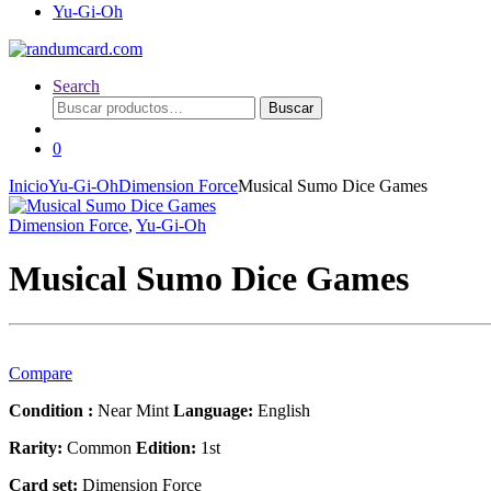
Yu-Gi-Oh
Search
Buscar
Buscar
por:
0
Inicio
Yu-Gi-Oh
Dimension Force
Musical Sumo Dice Games
Dimension Force
,
Yu-Gi-Oh
Musical Sumo Dice Games
Compare
Condition :
Near Mint
Language:
English
Rarity:
Common
Edition:
1st
Card set:
Dimension Force