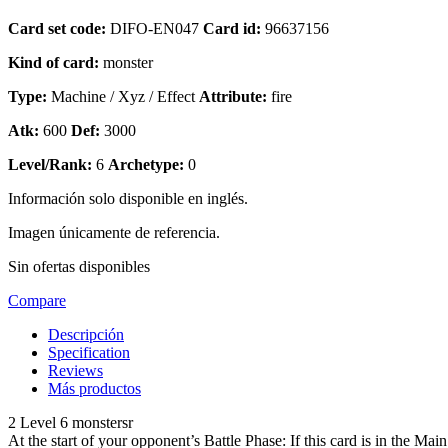
Card set code:
DIFO-EN047
Card id:
96637156
Kind of card:
monster
Type:
Machine / Xyz / Effect
Attribute:
fire
Atk:
600
Def:
3000
Level/Rank:
6
Archetype:
0
Información solo disponible en inglés.
Imagen únicamente de referencia.
Sin ofertas disponibles
Compare
Descripción
Specification
Reviews
Más productos
2 Level 6 monstersr
At the start of your opponent’s Battle Phase: If this card is in the Ma